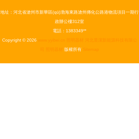
圖片 南京
地址：河北省滄州市新華區(qū)渤海東路滄州傳化公路港物流項目一期行
鑫銳琦燈光
政辦公樓312室
器材銷售中
電話：1383349**
心,
Copyright © 2026
www.yyibei.cn
照明器材
河北昱潔新能源科技有限公
司
照明器材
版權所有
Sitemap