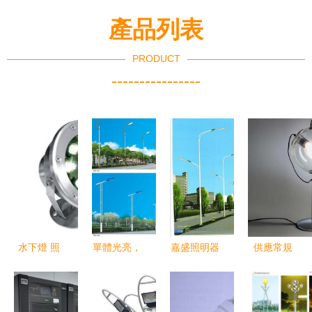
產品列表
PRODUCT
----------------
水下燈 照
單體光亮，
嘉盛照明器
供應常規
亮深海之謎
拱衛(wèi)
材廠路燈燈
(guī)照明
的照明器具
街道——解
頭 價格合
選擇可靠廠
析揚州市騰
理的品質之
家貨源的關