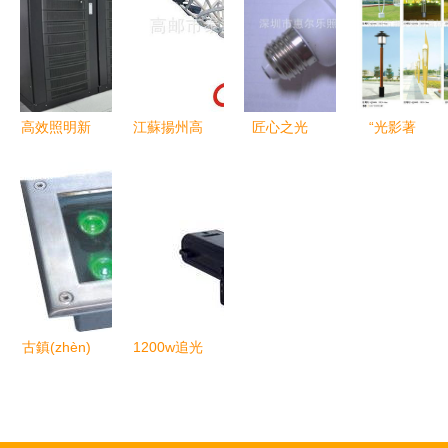
飛鋼桿照明
選與風力發
鍵要素與優
器材內江分
(fā)電新方
(yōu)勢分
公司
案
析
091/092系
高效照明新
江蘇揚州高
匠心之光
“光影著
列單臂燈
選擇 6-
桿燈廠家推
深圳市惠爾
色，城納雅
GFM-38產
薦 高郵市
樂照明特色
涵” 翔宇照
品在照明器
泰鴻照明
LED玉米燈
明五彩景觀
具中的應用
——專注
點亮家居生
燈點亮城市
解析
LED戶外照
活
的夜晚視界
明與太陽能
路燈制造
古鎮(zhèn)
1200w追光
天通照明
燈圖
以燈光點亮
片,1200w
品質生活
追光燈高清