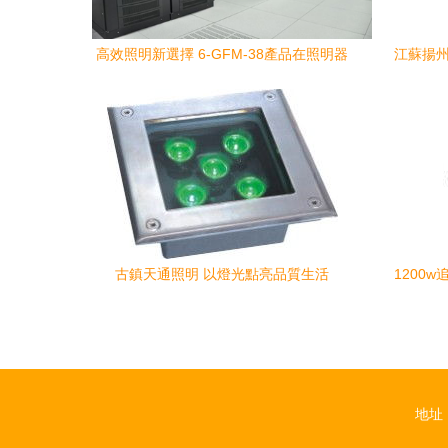
高效照明新選擇 6-GFM-38產品在照明器
江蘇揚州
具中的應用解析
——專
古鎮天通照明 以燈光點亮品質生活
1200
南
地址