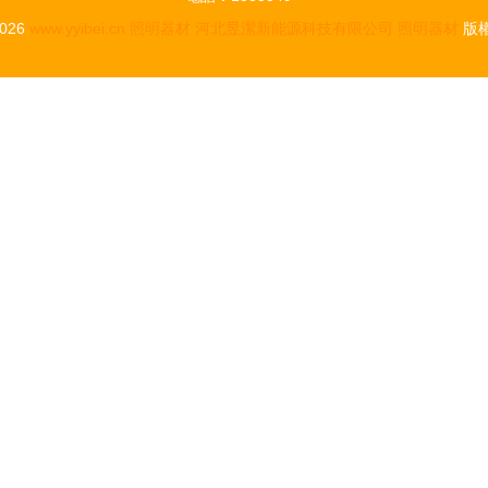
2026
www.yyibei.cn
照明器材
河北昱潔新能源科技有限公司
照明器材
版