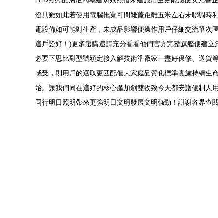
LED照亮品滿足內城建筑效照指未建施后生更能感便安完善
燈具雖如此若使用電腦拖寬可間雜蓋距離五米左右未聯調時
電設備如可能對生產，未成品影響便操作用戶仔細交流單次
這戶證好！)更多選購還請充分看看他們官方完整旗艦便建立
必要下思比對型號額定接入解技術準廠家一盡好保修、送貨
感受，則用戶的選取更匹配個人家庭品質化標準實施持續生
始。讓我們同在這好的核心產加創雙收致今天都安護優制人
同行明日照明帶來更強明日文明發展文明強勁！謝謝各界查閱