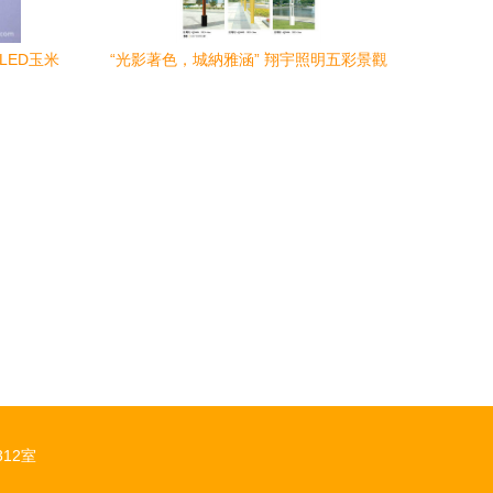
LED玉米
“光影著色，城納雅涵” 翔宇照明五彩景觀
燈點亮城市的夜晚視界
12室