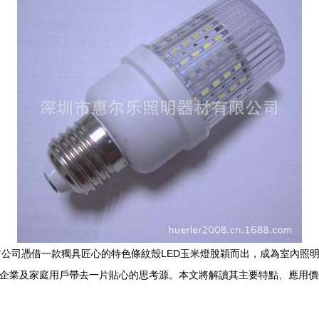
公司憑借一款獨具匠心的特色條紋殼LED玉米燈脫穎而出，成為室內照明
為企業及家庭用戶帶去一片貼心的思考源。本文將解讀其主要特點、應用