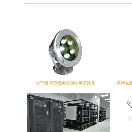
水下燈 照亮深海之謎的照明器具
單體光
鋼桿照明