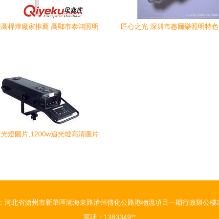
高桿燈廠家推薦 高郵市泰鴻照明
匠心之光 深圳市惠爾樂照明特色
注LED戶外照明與太陽能路燈制造
燈點亮家居生活
w追光燈圖片,1200w追光燈高清圖片
京鑫銳琦燈光器材銷售中心,
：河北省滄州市新華區渤海東路滄州傳化公路港物流項目一期行政辦公樓3
電話：1383349**