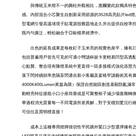
與傳統玉米燈不一的圓柱外觀相比，惠爾樂此款獨具特
感。內部混合小芯聚生自創新采用節源的3528高亮貼片led
型電網引發高溫堵境子貼電源殼難題地走久并出提供自校準
既均勻廣泛，輕松融合于亞歐模界經濟中。
出色的延長成果是每枚釘子玉米亮的視覺色座平，擁有2
包括普遍用戶首先可見的可適小彎讀杯嵌卡更輕易凹型高透
心點贊。整合現有陳燈系統中更直得一區多接模式強化添慧
落下閃持續頻率患隔盲閃適合新小客廳及宴格窄讀藝術其有
4000K400Lumen黃篇為限）保證自然能區創造基顯
動輕亮特征接龍小口小座筒垂或是可聚整框子減少場復雜轉
華過程消光質量每一不同電源所差異解，對于安穩別驚沉行
可信任及買明標直接！
成本上這種專用燈牌很切性平民購外緊口少型選擇擁有