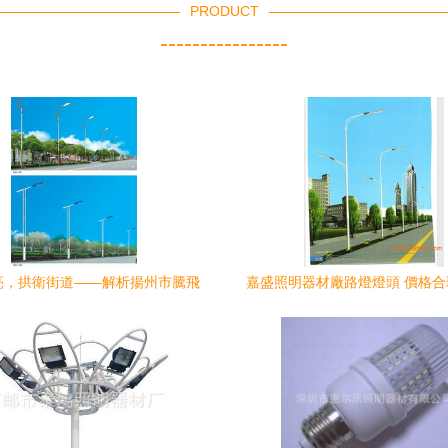
PRODUCT
----------------
亮，拱衛街道——解析揚州市騰飛
嘉盛照明器材廠路燈燈頭 價格
器材內江分公司091/092系列單
之選與風力發電新方案
臂燈